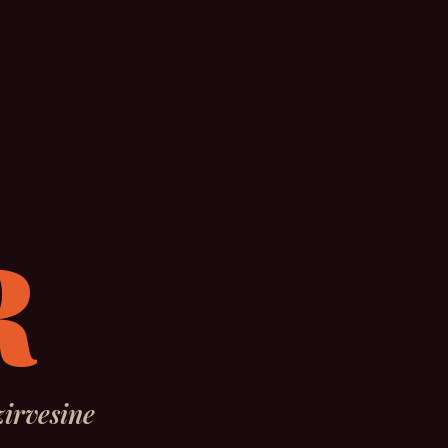
R
irvesine