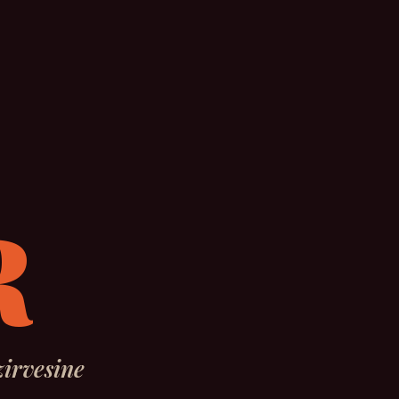
R
irvesine