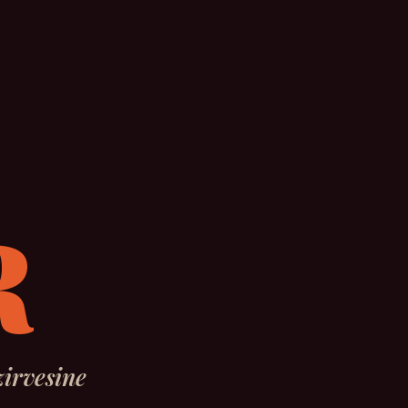
R
irvesine