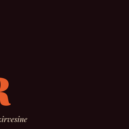
R
irvesine